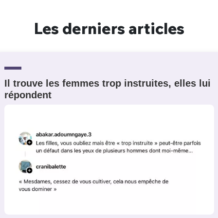
Un Thread
Les derniers articles
C'EST PARTI
Il trouve les femmes trop instruites, elles lui
répondent