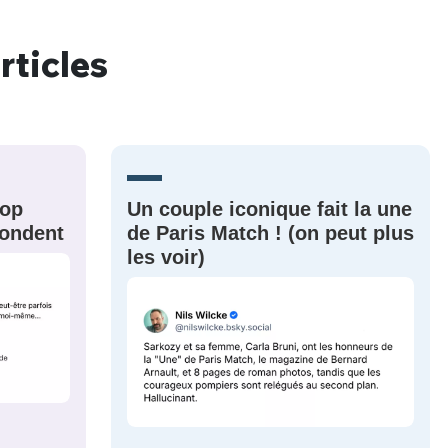
rticles
nue !
Con
rop
Un couple iconique fait la une
PSEUDO
-vous proposer ?
épondent
de Paris Match ! (on peut plus
les voir)
MOT DE PASSE
s
Ma propre
sélection
CO
M'INSCRIRE