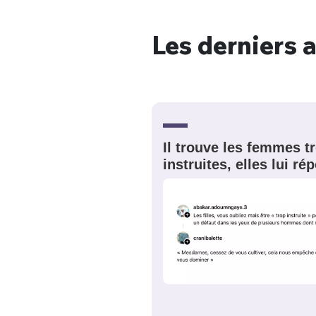
Les derniers a
Bienve
Il trouve les femmes t
PSEUDO
*
VOTRE PARTICIPATION
Que souhaitez
instruites, elles lui r
EMAIL
*
Quelque
tweets
PASSWORD
*
C'EST PARTI