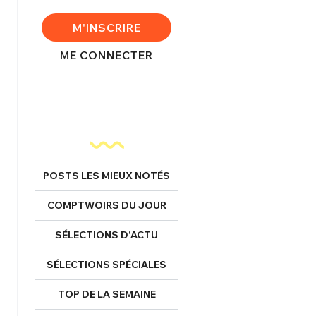
FERMER
M'INSCRIRE
ME CONNECTER
nexion
FERMER
POSTS LES MIEUX NOTÉS
Mot de passe perdu ?
COMPTWOIRS DU JOUR
Un Thread
SÉLECTIONS D’ACTU
SÉLECTIONS SPÉCIALES
NNEXION
C'EST PARTI
TOP DE LA SEMAINE