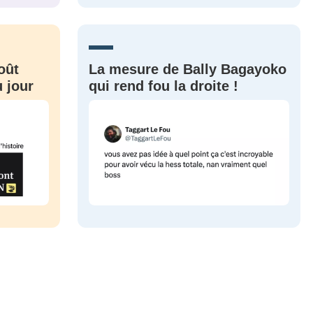
CRIS
ME CONNECTER
oût
La mesure de Bally Bagayoko
 jour
qui rend fou la droite !