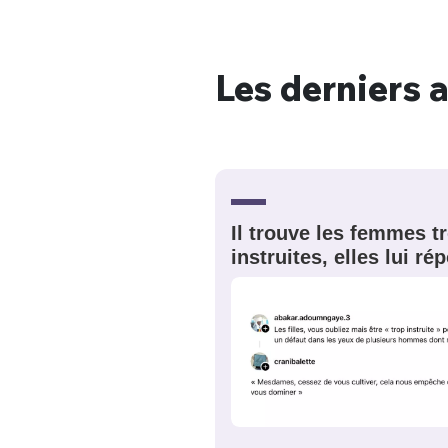
Les derniers a
Bienve
PSEUDO
*
VOTRE PARTICIPATION
Il trouve les femmes t
Que souhaitez
instruites, elles lui r
EMAIL
*
Quelque
tweets
PASSWORD
*
C'EST PARTI