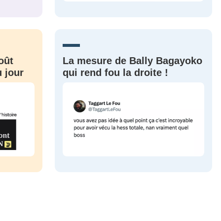
CRIS
ME CONNECTER
oût
La mesure de Bally Bagayoko
 jour
qui rend fou la droite !