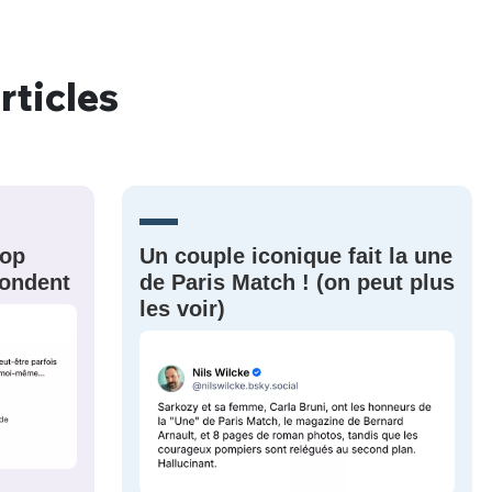
rticles
nue !
Con
PSEUDO
rop
Un couple iconique fait la une
-vous proposer ?
épondent
de Paris Match ! (on peut plus
les voir)
MOT DE PASSE
s
Ma propre
sélection
CO
M'INSCRIRE