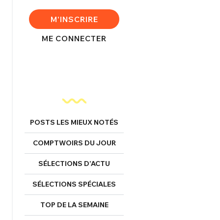
FERMER
M'INSCRIRE
ME CONNECTER
nexion
FERMER
POSTS LES MIEUX NOTÉS
COMPTWOIRS DU JOUR
Mot de passe perdu ?
Un Thread
SÉLECTIONS D’ACTU
SÉLECTIONS SPÉCIALES
NNEXION
C'EST PARTI
TOP DE LA SEMAINE