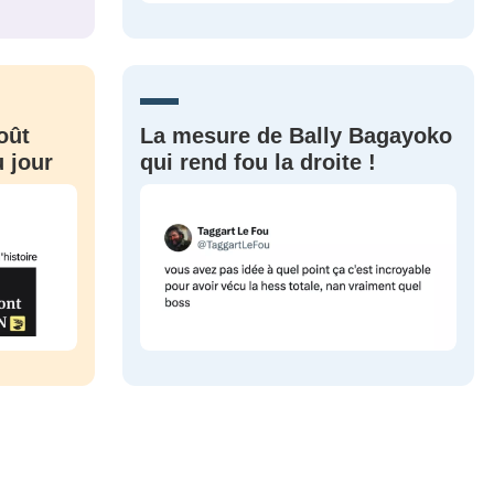
CRIS
ME CONNECTER
oût
La mesure de Bally Bagayoko
 jour
qui rend fou la droite !