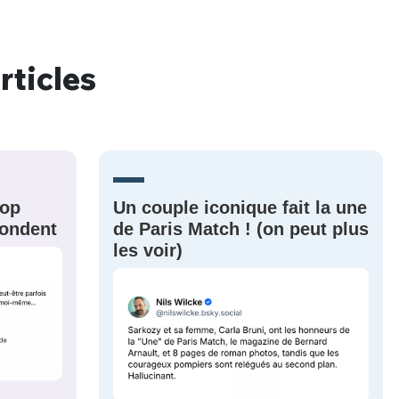
rticles
nue !
Con
PSEUDO
rop
Un couple iconique fait la une
-vous proposer ?
épondent
de Paris Match ! (on peut plus
les voir)
MOT DE PASSE
s
Ma propre
sélection
CO
M'INSCRIRE