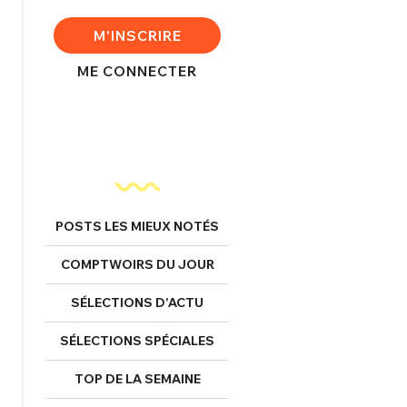
FERMER
M'INSCRIRE
ME CONNECTER
nexion
FERMER
POSTS LES MIEUX NOTÉS
COMPTWOIRS DU JOUR
Mot de passe perdu ?
Un Thread
SÉLECTIONS D’ACTU
SÉLECTIONS SPÉCIALES
NNEXION
C'EST PARTI
TOP DE LA SEMAINE