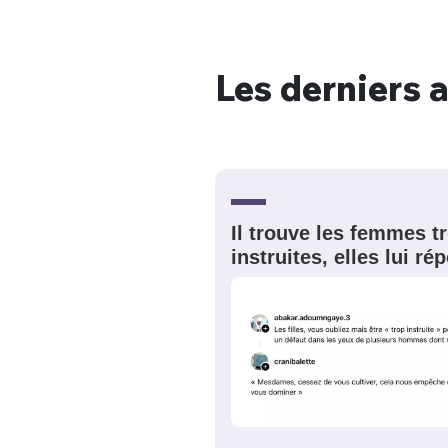
Les derniers a
Bienve
PSEUDO
*
VOTRE PARTICIPATION
Il trouve les femmes t
Que souhaitez
instruites, elles lui r
EMAIL
*
Quelque
tweets
PASSWORD
*
C'EST PARTI