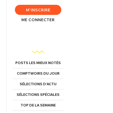
FERMER
M'INSCRIRE
ME CONNECTER
nexion
FERMER
POSTS LES MIEUX NOTÉS
COMPTWOIRS DU JOUR
Mot de passe perdu ?
Un Thread
SÉLECTIONS D’ACTU
SÉLECTIONS SPÉCIALES
NNEXION
C'EST PARTI
TOP DE LA SEMAINE