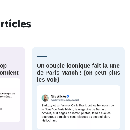
rticles
nue !
Con
PSEUDO
rop
Un couple iconique fait la une
-vous proposer ?
épondent
de Paris Match ! (on peut plus
les voir)
MOT DE PASSE
s
Ma propre
sélection
CO
M'INSCRIRE