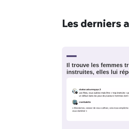
Les derniers a
Bienve
PSEUDO
*
VOTRE PARTICIPATION
Il trouve les femmes t
Que souhaitez
instruites, elles lui r
EMAIL
*
Quelque
tweets
PASSWORD
*
C'EST PARTI