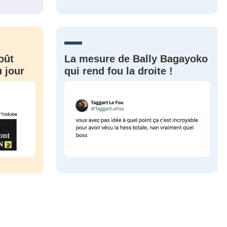
CRIS
ME CONNECTER
oût
La mesure de Bally Bagayoko
 jour
qui rend fou la droite !