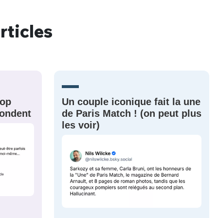
rticles
nue !
Con
rop
Un couple iconique fait la une
PSEUDO
-vous proposer ?
épondent
de Paris Match ! (on peut plus
les voir)
MOT DE PASSE
s
Ma propre
sélection
CO
M'INSCRIRE