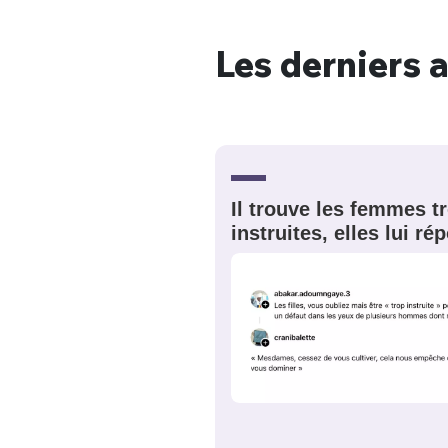
Les derniers a
Bienve
Il trouve les femmes t
PSEUDO
*
VOTRE PARTICIPATION
Que souhaitez
instruites, elles lui r
EMAIL
*
Quelque
tweets
PASSWORD
*
C'EST PARTI