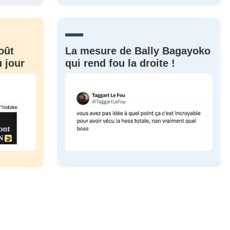
CRIS
ME CONNECTER
oût
La mesure de Bally Bagayoko
 jour
qui rend fou la droite !