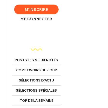
FERMER
M'INSCRIRE
ME CONNECTER
nexion
FERMER
POSTS LES MIEUX NOTÉS
Mot de passe perdu ?
COMPTWOIRS DU JOUR
Un Thread
SÉLECTIONS D’ACTU
SÉLECTIONS SPÉCIALES
NNEXION
C'EST PARTI
TOP DE LA SEMAINE