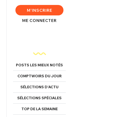
FERMER
M'INSCRIRE
ME CONNECTER
nexion
FERMER
POSTS LES MIEUX NOTÉS
Mot de passe perdu ?
COMPTWOIRS DU JOUR
Un Thread
SÉLECTIONS D’ACTU
SÉLECTIONS SPÉCIALES
NNEXION
C'EST PARTI
TOP DE LA SEMAINE