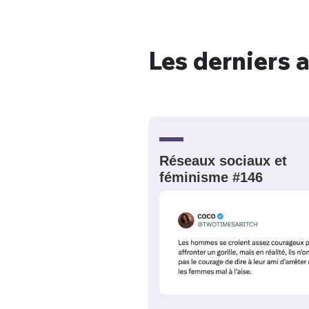
Les derniers a
Bienve
PSEUDO
*
VOTRE PARTICIPATION
Que souhaitez
Réseaux sociaux et
féminisme #146
EMAIL
*
Quelque
tweets
PASSWORD
*
C'EST PARTI