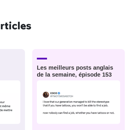
rticles
nue !
Con
PSEUDO
-vous proposer ?
Les meilleurs posts anglais
de la semaine, épisode 153
MOT DE PASSE
s
Ma propre
sélection
CO
M'INSCRIRE