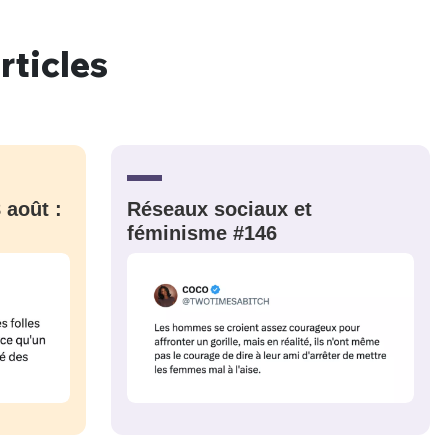
rticles
nue !
Con
PSEUDO
 août :
Réseaux sociaux et
-vous proposer ?
féminisme #146
MOT DE PASSE
s
Ma propre
sélection
CO
M'INSCRIRE