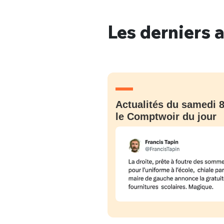
Les derniers a
Bienve
PSEUDO
*
VOTRE PARTICIPATION
Actualités du samedi 8
Que souhaitez
le Comptwoir du jour
EMAIL
*
Quelque
tweets
PASSWORD
*
C'EST PARTI