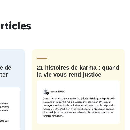
rticles
nue !
Con
e de
21 histoires de karma : quand
PSEUDO
-vous proposer ?
ter
la vie vous rend justice
MOT DE PASSE
s
Ma propre
sélection
CO