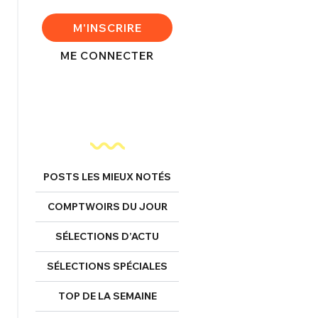
FERMER
M'INSCRIRE
ME CONNECTER
nexion
FERMER
POSTS LES MIEUX NOTÉS
COMPTWOIRS DU JOUR
Mot de passe perdu ?
SÉLECTIONS D’ACTU
Un Thread
SÉLECTIONS SPÉCIALES
NNEXION
C'EST PARTI
TOP DE LA SEMAINE