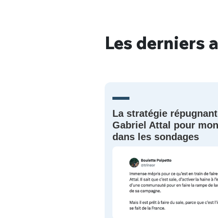
Les derniers a
Bienve
La stratégie répugnant
PSEUDO
*
VOTRE PARTICIPATION
Que souhaitez
Gabriel Attal pour mon
dans les sondages
EMAIL
*
Quelque
tweets
PASSWORD
*