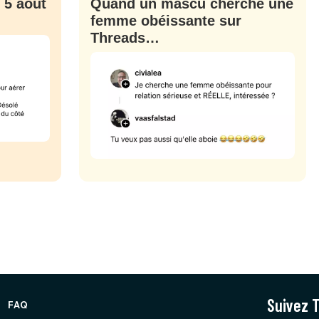
 5 août
Quand un mascu cherche une
femme obéissante sur
Threads…
Suivez T
FAQ