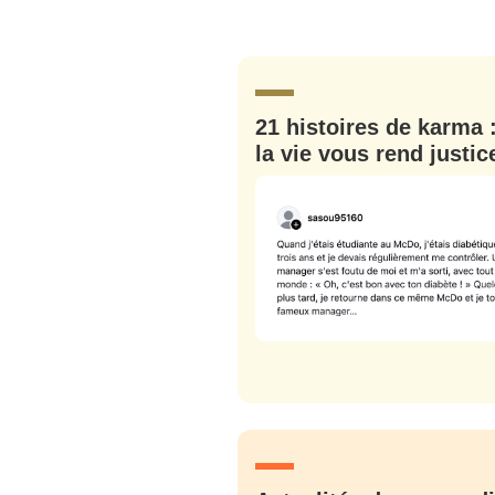
Bienve
21 histoires de karma 
la vie vous rend justic
PSEUDO
*
VOTRE PARTICIPATION
Que souhaitez
EMAIL
*
Quelque
tweets
PASSWORD
*
C'EST PARTI
JE M'INS