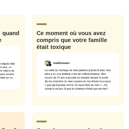
nue !
Con
: quand
Ce moment où vous avez
e
compris que votre famille
était toxique
PSEUDO
-vous proposer ?
MOT DE PASSE
s
Ma propre
sélection
CO
M'INSCRIRE
CRIS
ME CONNECTER