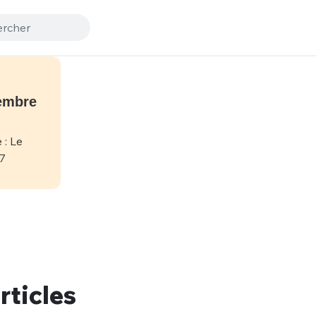
embre
rticles