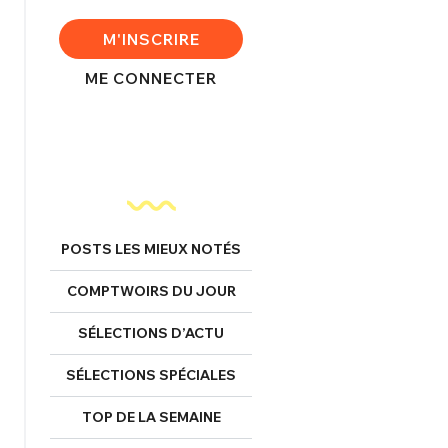
M'INSCRIRE
nexion
ME CONNECTER
FERMER
POSTS LES MIEUX NOTÉS
Mot de passe perdu ?
Un Thread
COMPTWOIRS DU JOUR
SÉLECTIONS D’ACTU
NNEXION
C'EST PARTI
SÉLECTIONS SPÉCIALES
TOP DE LA SEMAINE