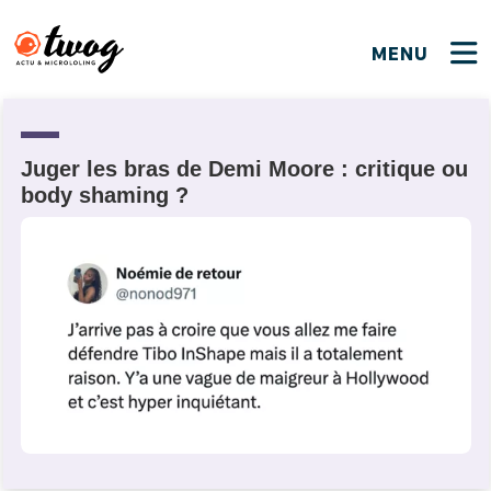
MENU
FERMER
FERMER
Bienvenue !
VOTRE PARTICIPATION
Que souhaitez-vous proposer ?
JE M'INSCRIS
Juger les bras de Demi Moore : critique ou
body shaming ?
PSEUDO
*
Quelques tweets
Connexion
EMAIL
*
C'EST PARTI
PSEUDO
Ma propre sélection
PASSWORD
*
Mot de passe perdu ?
MOT DE PASSE
M'INSCRIRE
ME CONNECTER
JE M'INSCRIS
CONNEXION