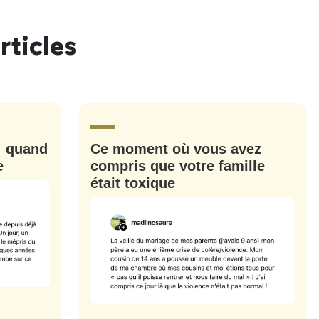
rticles
nue !
Con
: quand
Ce moment où vous avez
PSEUDO
e
compris que votre famille
-vous proposer ?
était toxique
MOT DE PASSE
s
Ma propre
sélection
CO
M'INSCRIRE