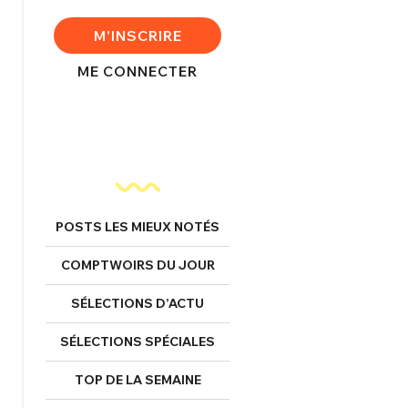
FERMER
M'INSCRIRE
ME CONNECTER
nexion
FERMER
POSTS LES MIEUX NOTÉS
COMPTWOIRS DU JOUR
Mot de passe perdu ?
Un Thread
SÉLECTIONS D’ACTU
SÉLECTIONS SPÉCIALES
NNEXION
C'EST PARTI
TOP DE LA SEMAINE