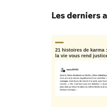
Les derniers a
Bienve
21 histoires de karma 
PSEUDO
*
VOTRE PARTICIPATION
la vie vous rend justic
Que souhaitez
EMAIL
*
Quelque
tweets
PASSWORD
*
C'EST PARTI