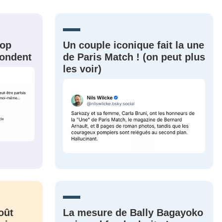
nue !
Con
rop
Un couple iconique fait la une
épondent
de Paris Match ! (on peut plus
les voir)
PSEUDO
-vous proposer ?
MOT DE PASSE
s
Ma propre
sélection
CO
M'INSCRIRE
CRIS
ME CONNECTER
oût
La mesure de Bally Bagayoko