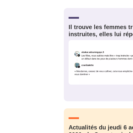
Bienve
Il trouve les femmes t
instruites, elles lui r
PSEUDO
*
VOTRE PARTICIPATION
Que souhaitez
EMAIL
*
Quelque
tweets
PASSWORD
*
C'EST PARTI
JE M'INS
Actualités du jeudi 6 a