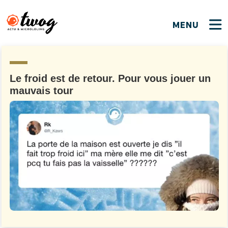
MENU
FERMER
FERMER
Bienvenue !
VOTRE PARTICIPATION
Que souhaitez-vous proposer ?
JE M'INSCRIS
Le froid est de retour. Pour vous jouer un
mauvais tour
PSEUDO
*
Quelques tweets
Connexion
EMAIL
*
C'EST PARTI
PSEUDO
Ma propre sélection
PASSWORD
*
Mot de passe perdu ?
MOT DE PASSE
M'INSCRIRE
ME CONNECTER
JE M'INSCRIS
CONNEXION