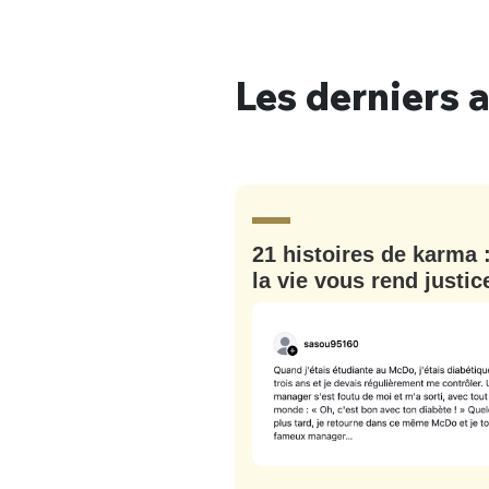
Les derniers a
Bienve
21 histoires de karma 
PSEUDO
*
VOTRE PARTICIPATION
Que souhaitez
la vie vous rend justic
EMAIL
*
Quelque
tweets
PASSWORD
*