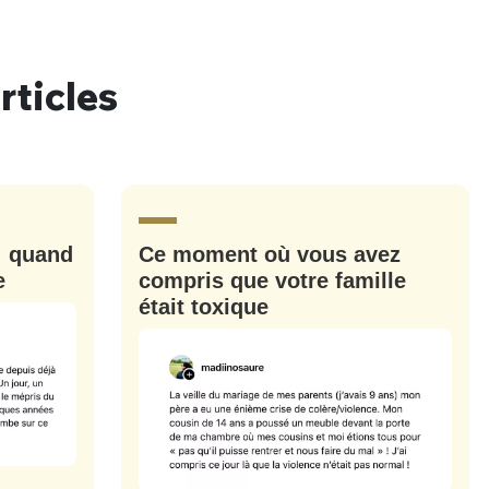
rticles
nue !
Con
: quand
Ce moment où vous avez
PSEUDO
-vous proposer ?
e
compris que votre famille
était toxique
MOT DE PASSE
s
Ma propre
sélection
CO