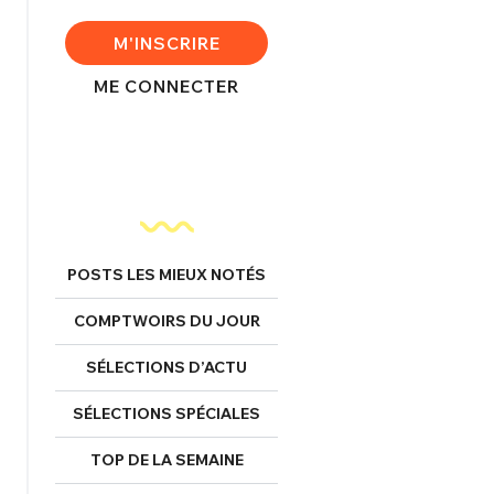
FERMER
M'INSCRIRE
ME CONNECTER
nexion
FERMER
POSTS LES MIEUX NOTÉS
COMPTWOIRS DU JOUR
Mot de passe perdu ?
SÉLECTIONS D’ACTU
Un Thread
SÉLECTIONS SPÉCIALES
NNEXION
C'EST PARTI
TOP DE LA SEMAINE