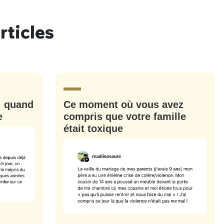
rticles
nue !
Con
: quand
Ce moment où vous avez
PSEUDO
e
compris que votre famille
-vous proposer ?
était toxique
MOT DE PASSE
s
Ma propre
sélection
CO
M'INSCRIRE