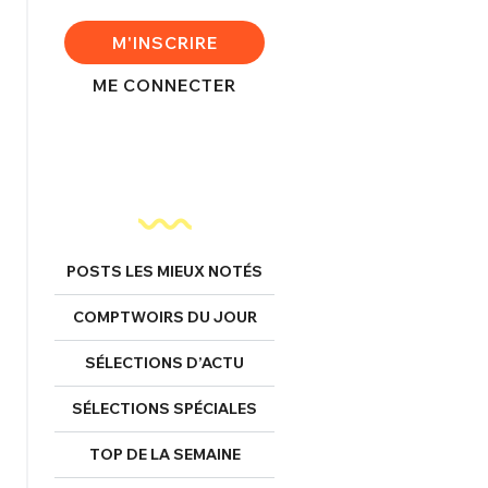
FERMER
M'INSCRIRE
ME CONNECTER
nexion
FERMER
POSTS LES MIEUX NOTÉS
COMPTWOIRS DU JOUR
Mot de passe perdu ?
Un Thread
SÉLECTIONS D’ACTU
SÉLECTIONS SPÉCIALES
NNEXION
C'EST PARTI
TOP DE LA SEMAINE