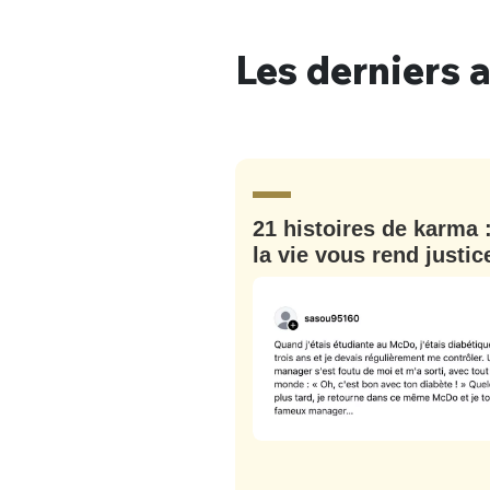
Les derniers a
Bienve
21 histoires de karma 
PSEUDO
*
VOTRE PARTICIPATION
la vie vous rend justic
Que souhaitez
EMAIL
*
Quelque
tweets
PASSWORD
*
C'EST PARTI