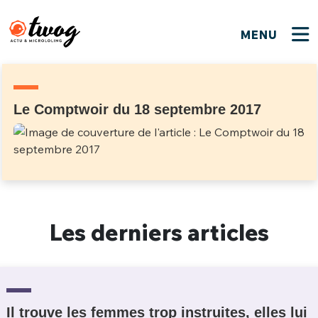
MENU
FERMER
FERMER
Bienvenue !
VOTRE PARTICIPATION
Que souhaitez-vous proposer ?
JE M'INSCRIS
Le Comptwoir du 18 septembre 2017
PSEUDO
*
Quelques tweets
Connexion
EMAIL
*
C'EST PARTI
PSEUDO
Ma propre sélection
Les derniers articles
PASSWORD
*
Mot de passe perdu ?
MOT DE PASSE
M'INSCRIRE
ME CONNECTER
JE M'INSCRIS
Il trouve les femmes trop instruites, elles lui
CONNEXION