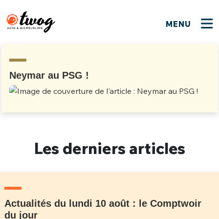
MENU
FERMER
FERMER
Bienvenue !
VOTRE PARTICIPATION
Que souhaitez-vous proposer ?
JE M'INSCRIS
Neymar au PSG !
PSEUDO
*
Quelques tweets
Connexion
EMAIL
*
C'EST PARTI
PSEUDO
Les derniers articles
Ma propre sélection
PASSWORD
*
Mot de passe perdu ?
MOT DE PASSE
M'INSCRIRE
Actualités du lundi 10 août : le Comptwoir
ME CONNECTER
JE M'INSCRIS
du jour
CONNEXION