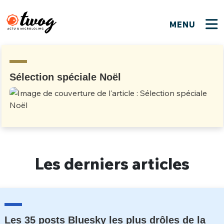
MENU
FERMER
FERMER
Bienvenue !
VOTRE PARTICIPATION
Que souhaitez-vous proposer ?
JE M'INSCRIS
Sélection spéciale Noël
PSEUDO
*
Quelques tweets
Connexion
EMAIL
*
C'EST PARTI
PSEUDO
Ma propre sélection
Les derniers articles
PASSWORD
*
Mot de passe perdu ?
MOT DE PASSE
M'INSCRIRE
ME CONNECTER
JE M'INSCRIS
Les 35 posts Bluesky les plus drôles de la
CONNEXION