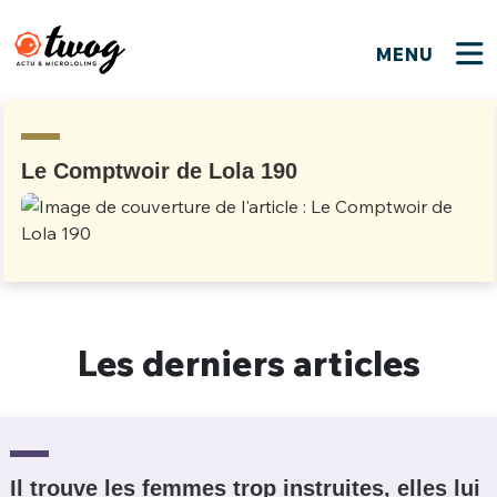
MENU
FERMER
FERMER
Bienvenue !
VOTRE PARTICIPATION
Que souhaitez-vous proposer ?
JE M'INSCRIS
Le Comptwoir de Lola 190
PSEUDO
*
Quelques tweets
Connexion
EMAIL
*
C'EST PARTI
PSEUDO
Ma propre sélection
Les derniers articles
PASSWORD
*
Mot de passe perdu ?
MOT DE PASSE
M'INSCRIRE
ME CONNECTER
JE M'INSCRIS
Il trouve les femmes trop instruites, elles lui
CONNEXION