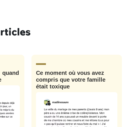
rticles
nue !
Con
PSEUDO
: quand
Ce moment où vous avez
-vous proposer ?
e
compris que votre famille
était toxique
MOT DE PASSE
s
Ma propre
sélection
CO