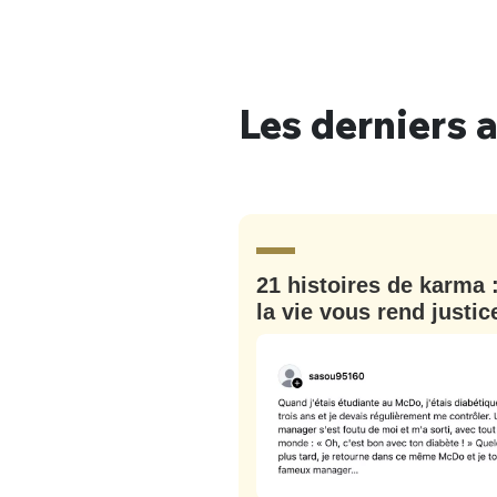
Les derniers a
Bienve
PSEUDO
*
VOTRE PARTICIPATION
21 histoires de karma 
Que souhaitez
la vie vous rend justic
EMAIL
*
Quelque
tweets
PASSWORD
*