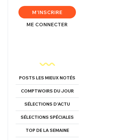
M'INSCRIRE
FERMER
ME CONNECTER
nexion
FERMER
POSTS LES MIEUX NOTÉS
COMPTWOIRS DU JOUR
Mot de passe perdu ?
SÉLECTIONS D’ACTU
Un Thread
SÉLECTIONS SPÉCIALES
TOP DE LA SEMAINE
NNEXION
C'EST PARTI