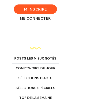
FERMER
M'INSCRIRE
ME CONNECTER
nexion
FERMER
POSTS LES MIEUX NOTÉS
Mot de passe perdu ?
COMPTWOIRS DU JOUR
Un Thread
SÉLECTIONS D’ACTU
SÉLECTIONS SPÉCIALES
NNEXION
C'EST PARTI
TOP DE LA SEMAINE