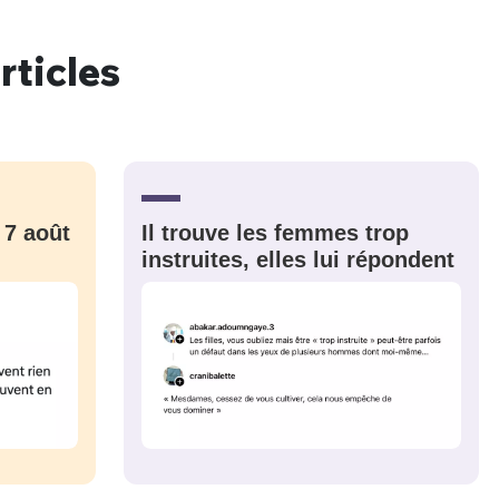
rticles
nue !
Con
 7 août
Il trouve les femmes trop
PSEUDO
-vous proposer ?
instruites, elles lui répondent
MOT DE PASSE
s
Ma propre
sélection
CO
M'INSCRIRE