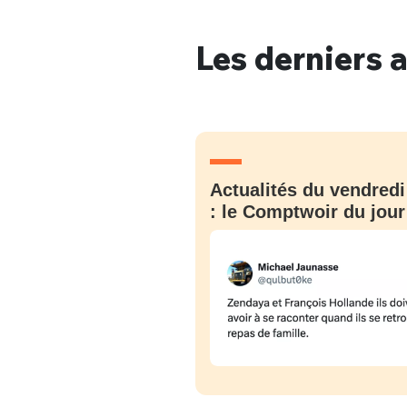
Les derniers a
Bienve
Actualités du vendredi
PSEUDO
*
VOTRE PARTICIPATION
Que souhaitez
: le Comptwoir du jour
EMAIL
*
Quelque
tweets
PASSWORD
*
C'EST PARTI