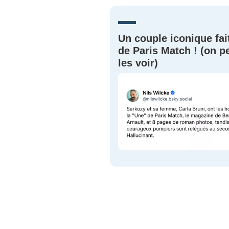
JE M'INS
Un couple iconique fai
de Paris Match ! (on p
les voir)