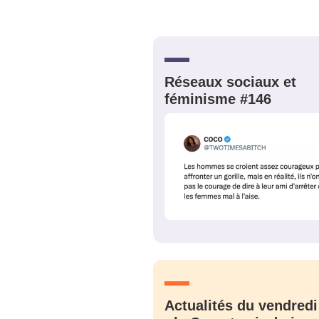
Bienve
Réseaux sociaux et
féminisme #146
PSEUDO
*
VOTRE PARTICIPATION
Que souhaitez
EMAIL
*
Quelque
tweets
PASSWORD
*
C'EST PARTI
JE M'INS
Actualités du vendredi