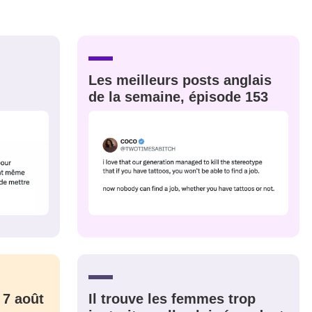
nue !
Con
Les meilleurs posts anglais
de la semaine, épisode 153
PSEUDO
-vous proposer ?
MOT DE PASSE
s
Ma propre
sélection
CO
M'INSCRIRE
CRIS
ME CONNECTER
 7 août
Il trouve les femmes trop