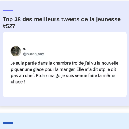
Top 38 des meilleurs tweets de la jeunesse
#527