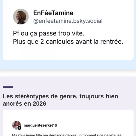
Les stéréotypes de genre, toujours bien
ancrés en 2026