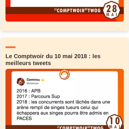
Le Comptwoir du 10 mai 2018 : les
meilleurs tweets