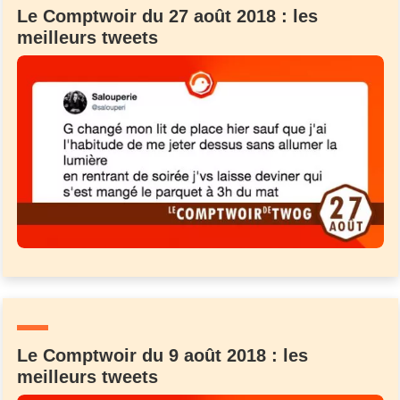
Le Comptwoir du 27 août 2018 : les
meilleurs tweets
Le Comptwoir du 9 août 2018 : les
meilleurs tweets