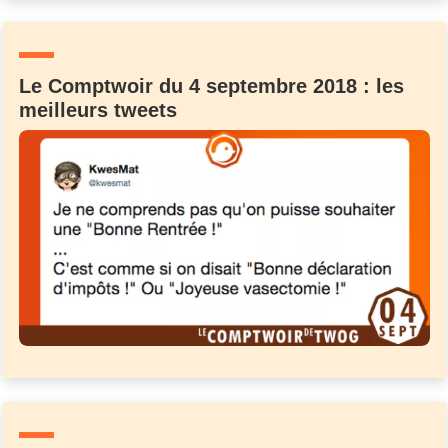
Un Thread
Le Comptwoir du 4 septembre 2018 : les
C'EST PARTI
meilleurs tweets