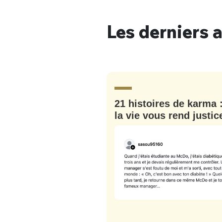
Les derniers a
Bienve
21 histoires de karma 
PSEUDO
*
VOTRE PARTICIPATION
la vie vous rend justic
Que souhaitez
EMAIL
*
Quelque
tweets
PASSWORD
*
C'EST PARTI