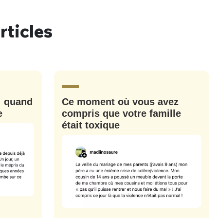
rticles
nue !
Con
: quand
Ce moment où vous avez
PSEUDO
e
compris que votre famille
-vous proposer ?
était toxique
MOT DE PASSE
s
Ma propre
sélection
CO
M'INSCRIRE