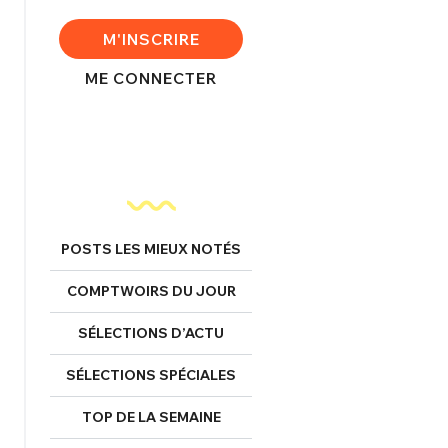
FERMER
M'INSCRIRE
ME CONNECTER
nexion
FERMER
POSTS LES MIEUX NOTÉS
COMPTWOIRS DU JOUR
Mot de passe perdu ?
Un Thread
SÉLECTIONS D’ACTU
SÉLECTIONS SPÉCIALES
NNEXION
C'EST PARTI
TOP DE LA SEMAINE