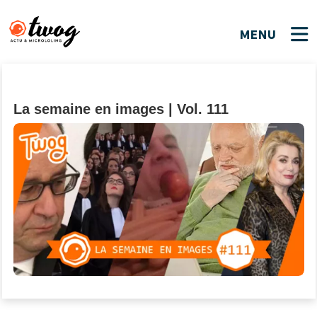
MENU
FERMER
FERMER
Bienvenue !
VOTRE PARTICIPATION
Que souhaitez-vous proposer ?
JE M'INSCRIS
La semaine en images | Vol. 111
PSEUDO
*
Quelques tweets
Connexion
EMAIL
*
C'EST PARTI
PSEUDO
Ma propre sélection
PASSWORD
*
Mot de passe perdu ?
MOT DE PASSE
M'INSCRIRE
ME CONNECTER
JE M'INSCRIS
CONNEXION