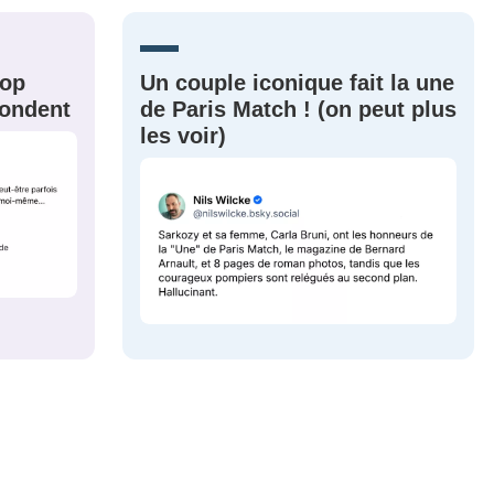
CRIS
ME CONNECTER
rop
Un couple iconique fait la une
épondent
de Paris Match ! (on peut plus
les voir)