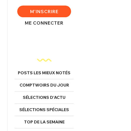
FERMER
M'INSCRIRE
ME CONNECTER
nexion
FERMER
POSTS LES MIEUX NOTÉS
Mot de passe perdu ?
COMPTWOIRS DU JOUR
Un Thread
SÉLECTIONS D’ACTU
SÉLECTIONS SPÉCIALES
NNEXION
C'EST PARTI
TOP DE LA SEMAINE