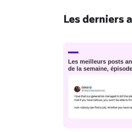
Les derniers a
Bienve
Les meilleurs posts an
PSEUDO
*
VOTRE PARTICIPATION
Que souhaitez
de la semaine, épisod
EMAIL
*
Quelque
tweets
PASSWORD
*
C'EST PARTI