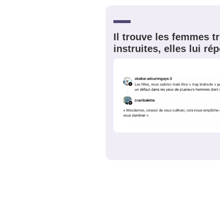
JE M'INS
Il trouve les femmes t
instruites, elles lui r