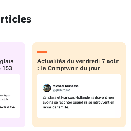
rticles
nue !
Con
glais
Actualités du vendredi 7 août
PSEUDO
-vous proposer ?
e 153
: le Comptwoir du jour
MOT DE PASSE
s
Ma propre
sélection
CO
M'INSCRIRE