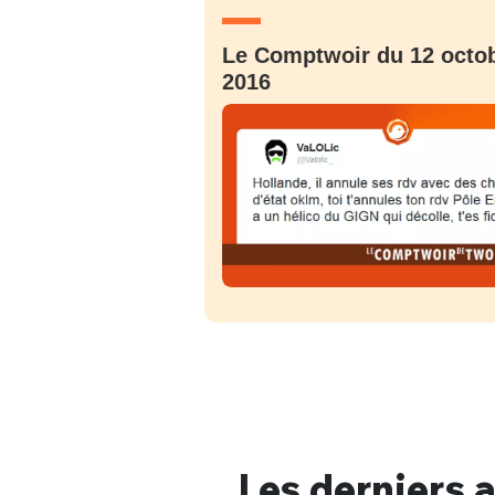
Le Comptwoir du 12 octo
2016
Bienve
PSEUDO
*
VOTRE PARTICIPATION
Que souhaitez
Les derniers a