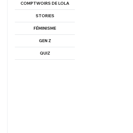
COMPTWOIRS DE LOLA
Mot de passe perdu ?
STORIES
Un Thread
FÉMINISME
NNEXION
C'EST PARTI
GEN Z
QUIZ