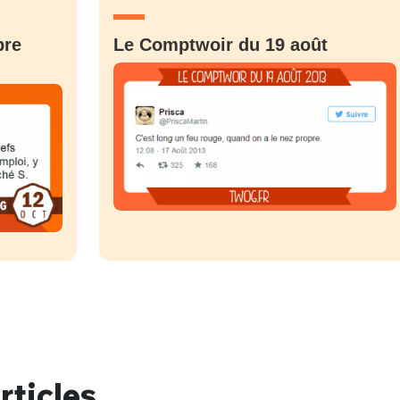
bre
Le Comptwoir du 19 août
nue !
Con
PSEUDO
-vous proposer ?
rticles