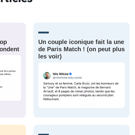
MOT DE PASSE
s
Ma propre
sélection
CO
rop
Un couple iconique fait la une
épondent
de Paris Match ! (on peut plus
M'INSCRIRE
les voir)
CRIS
ME CONNECTER