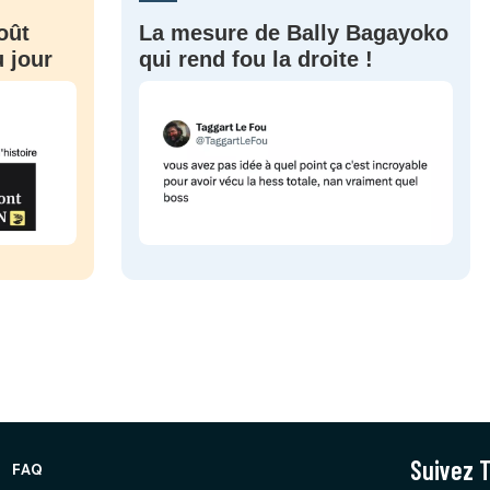
oût
La mesure de Bally Bagayoko
 jour
qui rend fou la droite !
Suivez T
FAQ