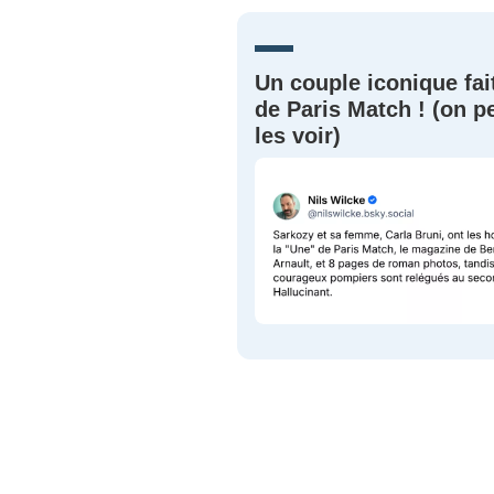
JE M'INS
Un couple iconique fai
de Paris Match ! (on p
les voir)