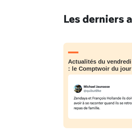
Les derniers a
Bienve
Actualités du vendredi
PSEUDO
*
VOTRE PARTICIPATION
Que souhaitez
: le Comptwoir du jour
EMAIL
*
Quelque
tweets
PASSWORD
*
C'EST PARTI