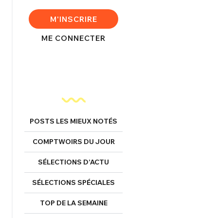
FERMER
M'INSCRIRE
ME CONNECTER
nexion
FERMER
POSTS LES MIEUX NOTÉS
Mot de passe perdu ?
COMPTWOIRS DU JOUR
Un Thread
SÉLECTIONS D’ACTU
SÉLECTIONS SPÉCIALES
NNEXION
C'EST PARTI
TOP DE LA SEMAINE