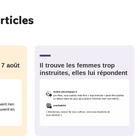
rticles
nue !
Con
 7 août
Il trouve les femmes trop
PSEUDO
-vous proposer ?
instruites, elles lui répondent
MOT DE PASSE
s
Ma propre
sélection
CO
M'INSCRIRE