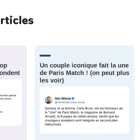
rticles
nue !
Con
rop
Un couple iconique fait la une
PSEUDO
-vous proposer ?
épondent
de Paris Match ! (on peut plus
les voir)
MOT DE PASSE
s
Ma propre
sélection
CO
M'INSCRIRE