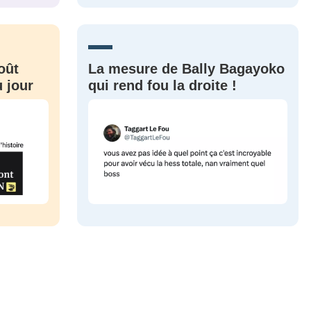
CRIS
ME CONNECTER
oût
La mesure de Bally Bagayoko
 jour
qui rend fou la droite !