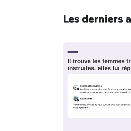
Les derniers a
Bienve
Il trouve les femmes t
PSEUDO
*
VOTRE PARTICIPATION
Que souhaitez
instruites, elles lui r
EMAIL
*
Quelque
tweets
PASSWORD
*
C'EST PARTI