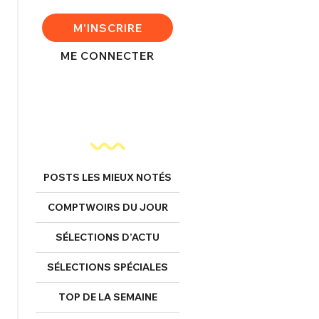
FERMER
M'INSCRIRE
ME CONNECTER
nexion
FERMER
POSTS LES MIEUX NOTÉS
Mot de passe perdu ?
COMPTWOIRS DU JOUR
Un Thread
SÉLECTIONS D’ACTU
SÉLECTIONS SPÉCIALES
NNEXION
C'EST PARTI
TOP DE LA SEMAINE