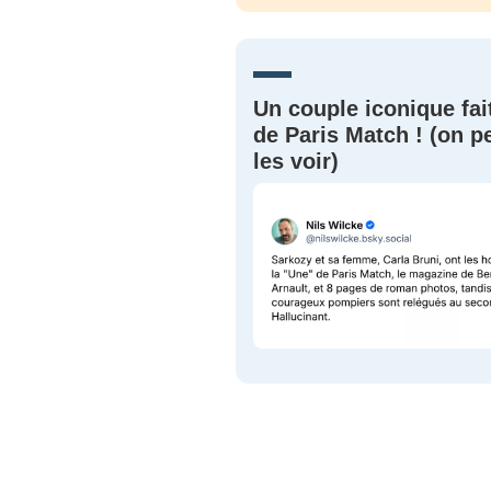
JE M'INS
Un couple iconique fai
de Paris Match ! (on p
les voir)