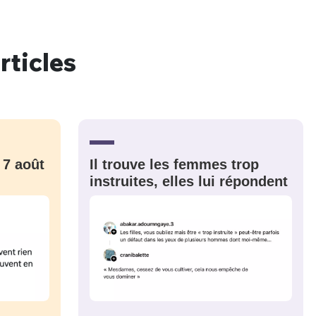
rticles
nue !
Con
PSEUDO
 7 août
Il trouve les femmes trop
-vous proposer ?
instruites, elles lui répondent
MOT DE PASSE
s
Ma propre
sélection
CO
M'INSCRIRE