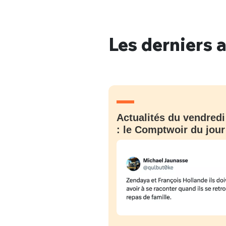
Les derniers a
Bienve
PSEUDO
*
VOTRE PARTICIPATION
Actualités du vendredi
Que souhaitez
: le Comptwoir du jour
EMAIL
*
Quelque
tweets
PASSWORD
*
C'EST PARTI