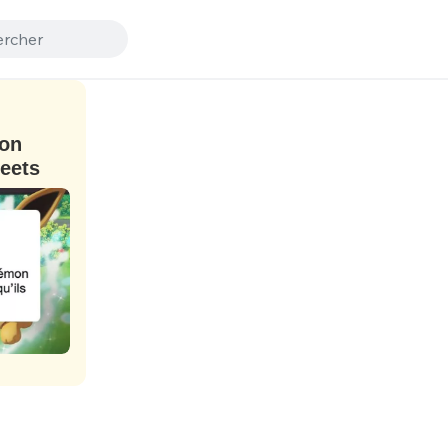
mon
weets