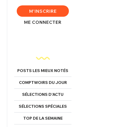
FERMER
M'INSCRIRE
ME CONNECTER
nexion
FERMER
POSTS LES MIEUX NOTÉS
COMPTWOIRS DU JOUR
Mot de passe perdu ?
Un Thread
SÉLECTIONS D’ACTU
SÉLECTIONS SPÉCIALES
NNEXION
C'EST PARTI
TOP DE LA SEMAINE