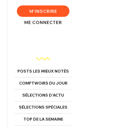
M'INSCRIRE
FERMER
ME CONNECTER
nexion
POSTS LES MIEUX NOTÉS
FERMER
COMPTWOIRS DU JOUR
Mot de passe perdu ?
SÉLECTIONS D’ACTU
Un Thread
SÉLECTIONS SPÉCIALES
TOP DE LA SEMAINE
NNEXION
C'EST PARTI