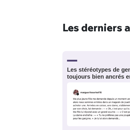
Les derniers a
Bienve
Les stéréotypes de gen
PSEUDO
*
VOTRE PARTICIPATION
toujours bien ancrés e
Que souhaitez
EMAIL
*
Quelque
tweets
PASSWORD
*