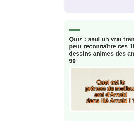
C'EST PARTI
JE M'INS
Quiz : seul un vrai tre
peut reconnaître ces 1
dessins animés des a
90