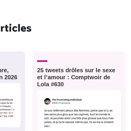
rticles
nue !
Con
re,
25 tweets drôles sur le sexe
PSEUDO
n 2026
et l’amour : Comptwoir de
-vous proposer ?
Lola #630
MOT DE PASSE
s
Ma propre
sélection
CO