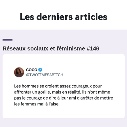
Un Thread
Les derniers articles
C'EST PARTI
Réseaux sociaux et féminisme #146