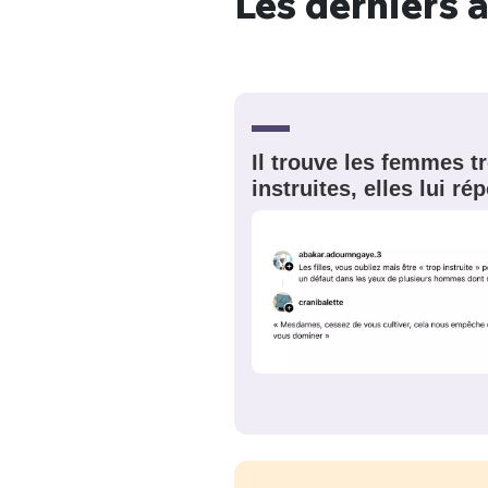
Les derniers a
EMAIL
*
Quelque
tweets
PASSWORD
*
Il trouve les femmes t
instruites, elles lui r
C'EST PARTI
JE M'INS