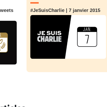
tweets
#JeSuisCharlie | 7 janvier 2015
nue !
Con
PSEUDO
-vous proposer ?