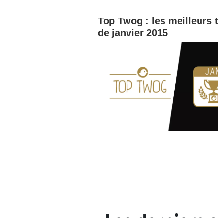
Top Twog : les meilleurs 
de janvier 2015
Bienve
PSEUDO
*
VOTRE PARTICIPATION
Que souhaitez