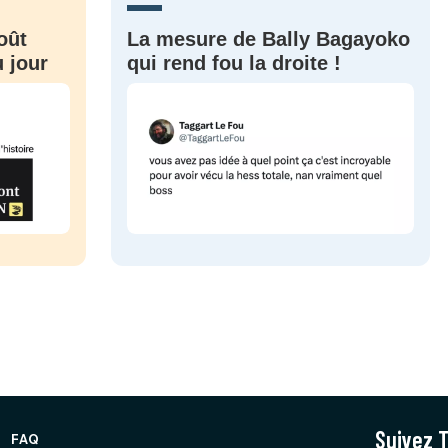
oût
La mesure de Bally Bagayoko
 jour
qui rend fou la droite !
Suivez T
FAQ