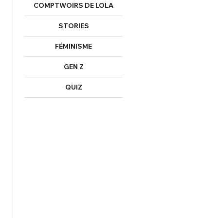
COMPTWOIRS DE LOLA
Mot de passe perdu ?
STORIES
Un Thread
FÉMINISME
NNEXION
C'EST PARTI
GEN Z
QUIZ