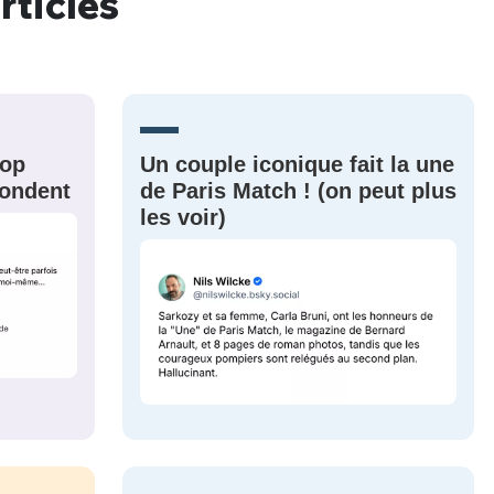
rticles
MOT DE PASSE
s
Ma propre
sélection
CO
rop
Un couple iconique fait la une
épondent
de Paris Match ! (on peut plus
M'INSCRIRE
les voir)
CRIS
ME CONNECTER