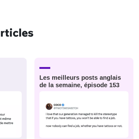
rticles
nue !
Con
PSEUDO
-vous proposer ?
Les meilleurs posts anglais
de la semaine, épisode 153
MOT DE PASSE
s
Ma propre
sélection
CO
M'INSCRIRE