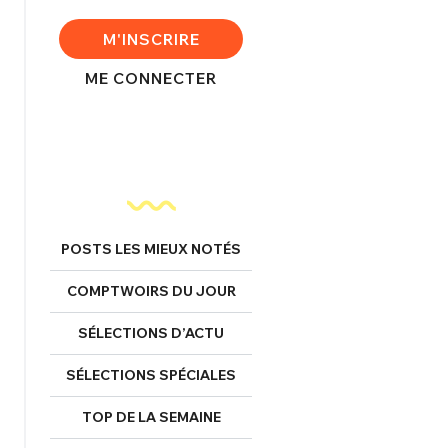
FERMER
M'INSCRIRE
ME CONNECTER
nexion
FERMER
POSTS LES MIEUX NOTÉS
COMPTWOIRS DU JOUR
Mot de passe perdu ?
Un Thread
SÉLECTIONS D’ACTU
SÉLECTIONS SPÉCIALES
NNEXION
C'EST PARTI
TOP DE LA SEMAINE