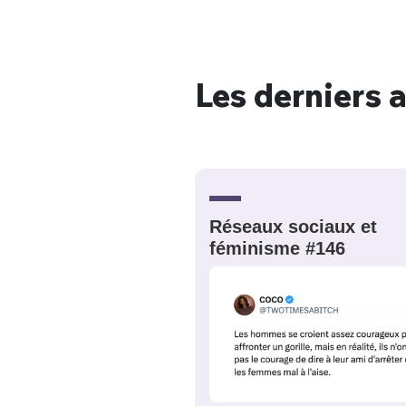
Les derniers a
Bienve
PSEUDO
*
VOTRE PARTICIPATION
Que souhaitez
Réseaux sociaux et
féminisme #146
EMAIL
*
Quelque
tweets
PASSWORD
*
C'EST PARTI