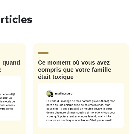
rticles
nue !
Con
: quand
Ce moment où vous avez
PSEUDO
e
compris que votre famille
-vous proposer ?
était toxique
MOT DE PASSE
s
Ma propre
sélection
CO
M'INSCRIRE