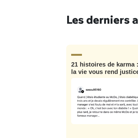
Les derniers a
Bienve
21 histoires de karma 
PSEUDO
*
VOTRE PARTICIPATION
la vie vous rend justic
Que souhaitez
EMAIL
*
Quelque
tweets
PASSWORD
*
C'EST PARTI