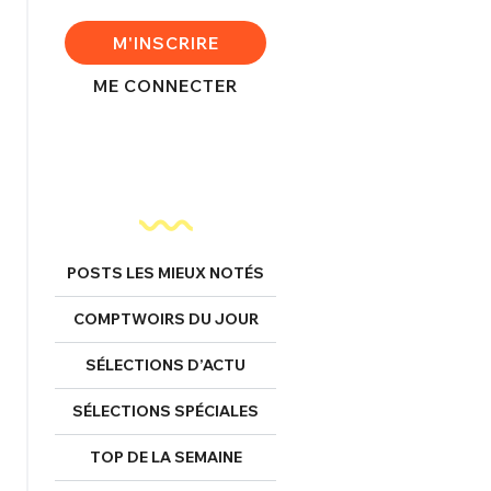
FERMER
M'INSCRIRE
ME CONNECTER
nexion
FERMER
POSTS LES MIEUX NOTÉS
COMPTWOIRS DU JOUR
Mot de passe perdu ?
Un Thread
SÉLECTIONS D’ACTU
SÉLECTIONS SPÉCIALES
NNEXION
C'EST PARTI
TOP DE LA SEMAINE