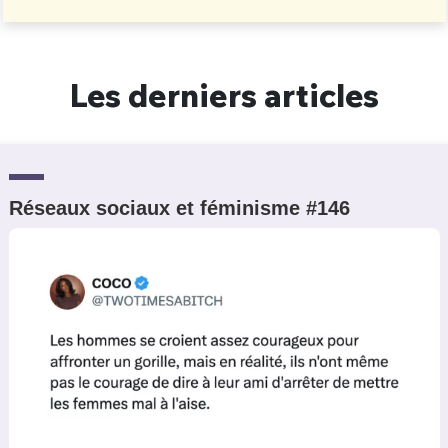
Un Thread
Les derniers articles
C'EST PARTI
Réseaux sociaux et féminisme #146