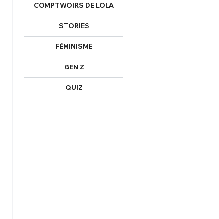
COMPTWOIRS DE LOLA
Un Thread
STORIES
NNEXION
C'EST PARTI
FÉMINISME
GEN Z
QUIZ