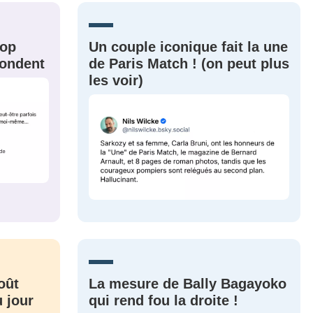
s
Ma propre
sélection
rop
Un couple iconique fait la une
CO
épondent
de Paris Match ! (on peut plus
les voir)
M'INSCRIRE
CRIS
ME CONNECTER
oût
La mesure de Bally Bagayoko
 jour
qui rend fou la droite !