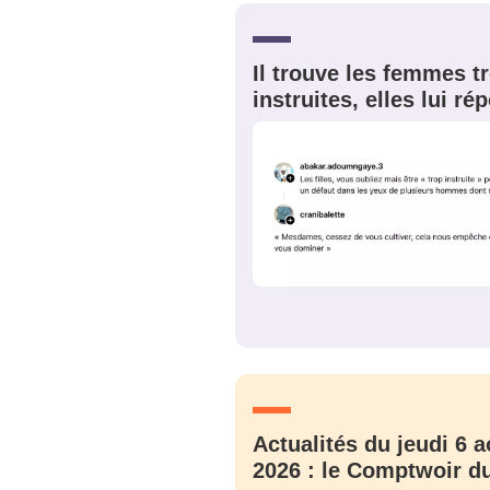
Quelque
tweets
Il trouve les femmes t
PASSWORD
*
instruites, elles lui r
C'EST PARTI
JE M'INS
Actualités du jeudi 6 a
2026 : le Comptwoir du