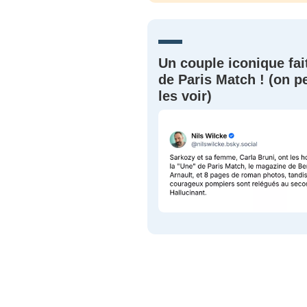
JE M'INS
Un couple iconique fai
de Paris Match ! (on p
les voir)