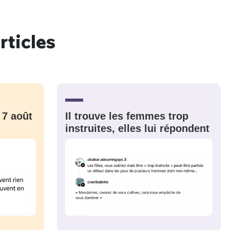
rticles
nue !
Con
PSEUDO
 7 août
Il trouve les femmes trop
-vous proposer ?
instruites, elles lui répondent
MOT DE PASSE
s
Ma propre
sélection
CO
M'INSCRIRE