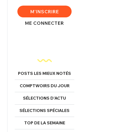
FERMER
M'INSCRIRE
ME CONNECTER
nexion
FERMER
POSTS LES MIEUX NOTÉS
COMPTWOIRS DU JOUR
Mot de passe perdu ?
Un Thread
SÉLECTIONS D’ACTU
SÉLECTIONS SPÉCIALES
NNEXION
C'EST PARTI
TOP DE LA SEMAINE