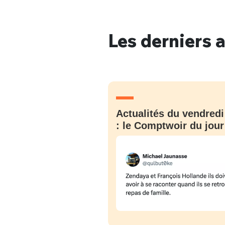
Les derniers a
Bienve
PSEUDO
*
VOTRE PARTICIPATION
Actualités du vendredi
Que souhaitez
: le Comptwoir du jour
EMAIL
*
Quelque
tweets
PASSWORD
*
C'EST PARTI