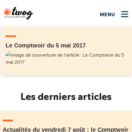
MENU
FERMER
FERMER
Bienvenue !
VOTRE PARTICIPATION
Que souhaitez-vous proposer ?
JE M'INSCRIS
Le Comptwoir du 5 mai 2017
PSEUDO
*
Quelques tweets
Connexion
EMAIL
*
C'EST PARTI
PSEUDO
Ma propre sélection
Les derniers articles
PASSWORD
*
Mot de passe perdu ?
MOT DE PASSE
M'INSCRIRE
ME CONNECTER
JE M'INSCRIS
Actualités du vendredi 7 août : le Comptwoir
CONNEXION