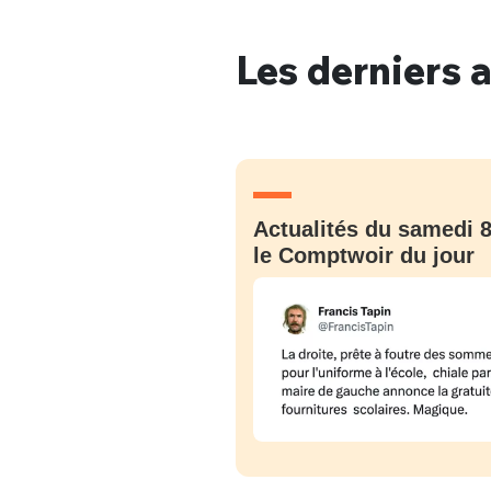
Les derniers a
Bienve
PSEUDO
*
VOTRE PARTICIPATION
Actualités du samedi 8
Que souhaitez
le Comptwoir du jour
EMAIL
*
Quelque
tweets
PASSWORD
*
C'EST PARTI