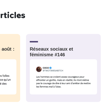
rticles
nue !
Con
PSEUDO
 août :
Réseaux sociaux et
-vous proposer ?
féminisme #146
MOT DE PASSE
s
Ma propre
sélection
CO
M'INSCRIRE