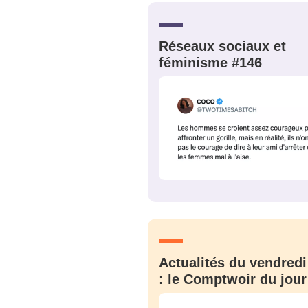
Quelque
tweets
PASSWORD
*
Réseaux sociaux et
féminisme #146
C'EST PARTI
JE M'INS
Actualités du vendredi
: le Comptwoir du jour