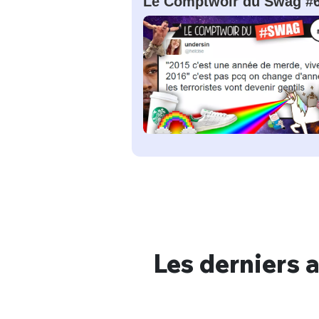
Le Comptwoir du Swag #
Bienve
PSEUDO
*
VOTRE PARTICIPATION
Les derniers a
Que souhaitez
EMAIL
*