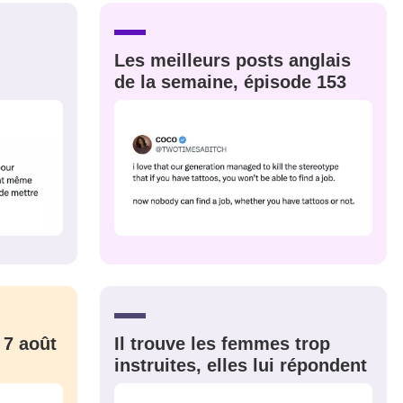
s
Ma propre
sélection
Les meilleurs posts anglais
CO
de la semaine, épisode 153
M'INSCRIRE
CRIS
ME CONNECTER
 7 août
Il trouve les femmes trop
instruites, elles lui répondent