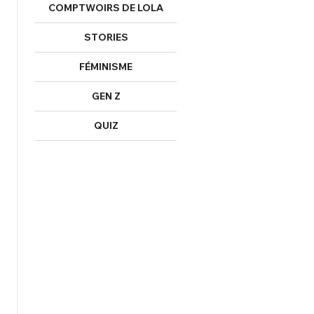
Un Thread
COMPTWOIRS DE LOLA
STORIES
NNEXION
C'EST PARTI
FÉMINISME
GEN Z
QUIZ