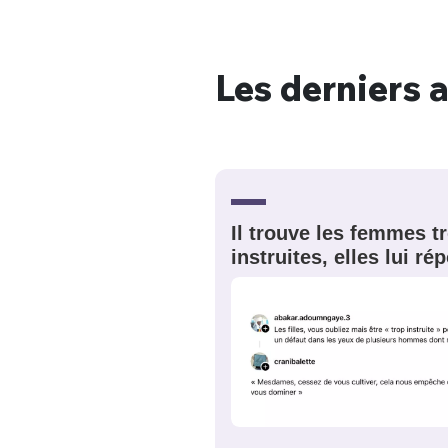
Les derniers a
Bienve
PSEUDO
*
VOTRE PARTICIPATION
Il trouve les femmes t
Que souhaitez
instruites, elles lui r
EMAIL
*
Quelque
tweets
PASSWORD
*
C'EST PARTI