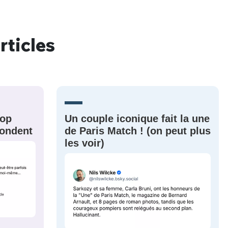
rticles
nue !
Con
PSEUDO
rop
Un couple iconique fait la une
-vous proposer ?
épondent
de Paris Match ! (on peut plus
les voir)
MOT DE PASSE
s
Ma propre
sélection
CO
M'INSCRIRE