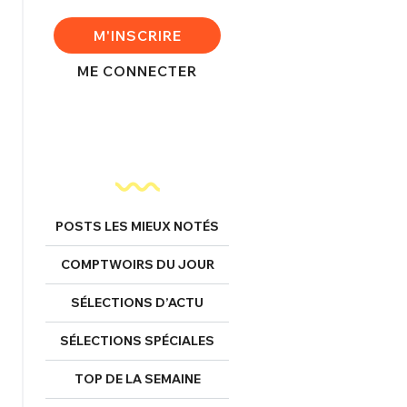
FERMER
M'INSCRIRE
ME CONNECTER
nexion
FERMER
POSTS LES MIEUX NOTÉS
COMPTWOIRS DU JOUR
Mot de passe perdu ?
Un Thread
SÉLECTIONS D’ACTU
SÉLECTIONS SPÉCIALES
NNEXION
C'EST PARTI
TOP DE LA SEMAINE