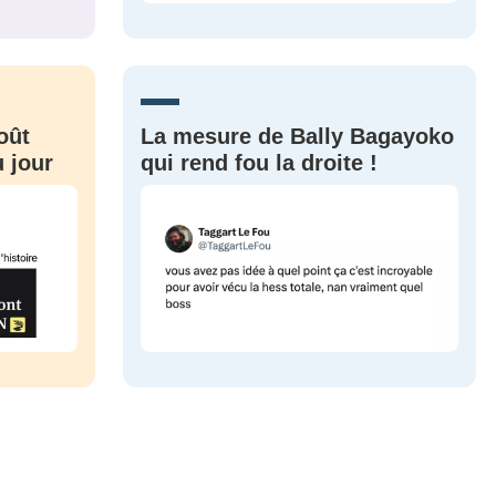
CRIS
ME CONNECTER
oût
La mesure de Bally Bagayoko
 jour
qui rend fou la droite !