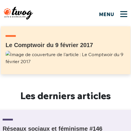
MENU
FERMER
FERMER
Bienvenue !
VOTRE PARTICIPATION
Que souhaitez-vous proposer ?
JE M'INSCRIS
Le Comptwoir du 9 février 2017
PSEUDO
*
Quelques tweets
Connexion
EMAIL
*
C'EST PARTI
PSEUDO
Ma propre sélection
Les derniers articles
PASSWORD
*
Mot de passe perdu ?
MOT DE PASSE
M'INSCRIRE
ME CONNECTER
JE M'INSCRIS
Réseaux sociaux et féminisme #146
CONNEXION