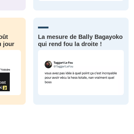
CRIS
ME CONNECTER
oût
La mesure de Bally Bagayoko
 jour
qui rend fou la droite !