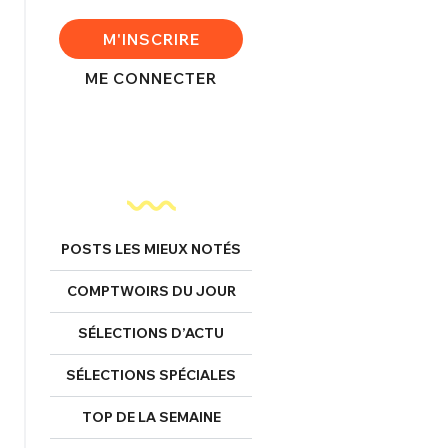
FERMER
M'INSCRIRE
ME CONNECTER
nexion
FERMER
POSTS LES MIEUX NOTÉS
COMPTWOIRS DU JOUR
Mot de passe perdu ?
Un Thread
SÉLECTIONS D’ACTU
SÉLECTIONS SPÉCIALES
NNEXION
C'EST PARTI
TOP DE LA SEMAINE