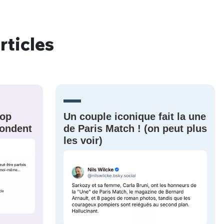
rticles
nue !
Con
PSEUDO
rop
Un couple iconique fait la une
-vous proposer ?
épondent
de Paris Match ! (on peut plus
les voir)
MOT DE PASSE
s
Ma propre
sélection
CO
M'INSCRIRE