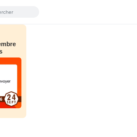
embre
s