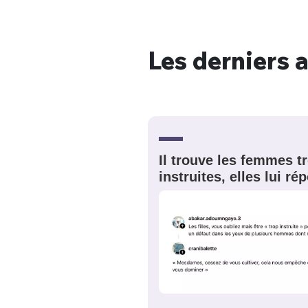
Les derniers a
Bienve
PSEUDO
*
VOTRE PARTICIPATION
Il trouve les femmes t
Que souhaitez
instruites, elles lui r
EMAIL
*
Quelque
tweets
PASSWORD
*
C'EST PARTI