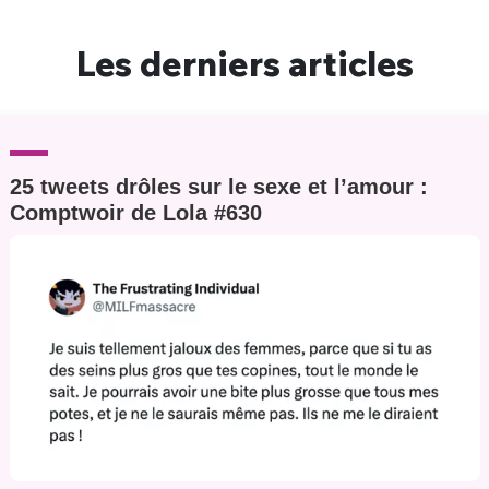
Un Thread
Les derniers articles
C'EST PARTI
25 tweets drôles sur le sexe et l’amour :
Comptwoir de Lola #630