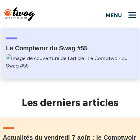
MENU
FERMER
FERMER
Bienvenue !
VOTRE PARTICIPATION
Que souhaitez-vous proposer ?
JE M'INSCRIS
Le Comptwoir du Swag #55
PSEUDO
*
Quelques tweets
Connexion
EMAIL
*
C'EST PARTI
PSEUDO
Ma propre sélection
Les derniers articles
PASSWORD
*
Mot de passe perdu ?
MOT DE PASSE
M'INSCRIRE
ME CONNECTER
JE M'INSCRIS
Actualités du vendredi 7 août : le Comptwoir
CONNEXION