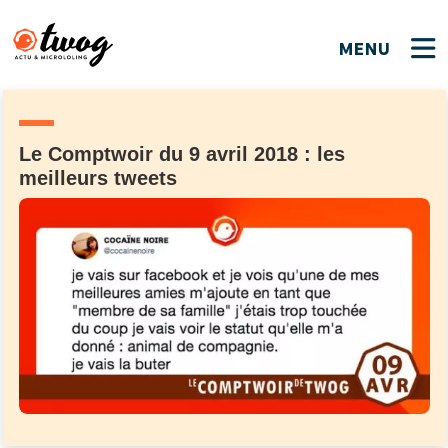
MENU
FERMER
FERMER
Bienvenue !
VOTRE PARTICIPATION
Que souhaitez-vous proposer ?
JE M'INSCRIS
Le Comptwoir du 9 avril 2018 : les
meilleurs tweets
PSEUDO
*
Quelques tweets
Connexion
EMAIL
*
C'EST PARTI
PSEUDO
Ma propre sélection
PASSWORD
*
Mot de passe perdu ?
MOT DE PASSE
M'INSCRIRE
ME CONNECTER
JE M'INSCRIS
CONNEXION