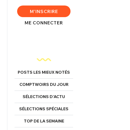
FERMER
M'INSCRIRE
ME CONNECTER
nexion
FERMER
POSTS LES MIEUX NOTÉS
COMPTWOIRS DU JOUR
Mot de passe perdu ?
SÉLECTIONS D’ACTU
Un Thread
SÉLECTIONS SPÉCIALES
NNEXION
C'EST PARTI
TOP DE LA SEMAINE