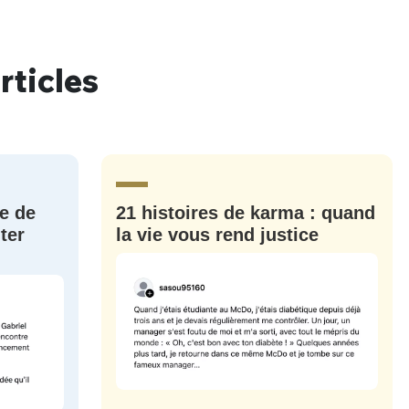
rticles
nue !
Con
e de
21 histoires de karma : quand
PSEUDO
-vous proposer ?
ter
la vie vous rend justice
MOT DE PASSE
s
Ma propre
sélection
CO