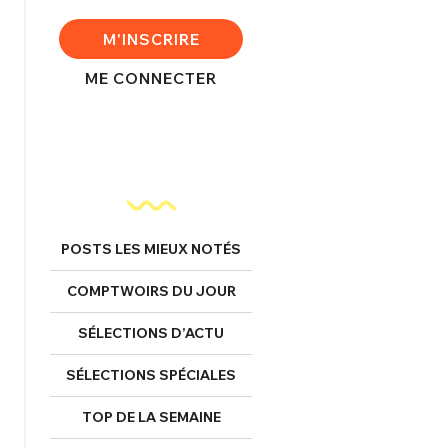
FERMER
M'INSCRIRE
ME CONNECTER
nexion
FERMER
POSTS LES MIEUX NOTÉS
Mot de passe perdu ?
COMPTWOIRS DU JOUR
Un Thread
SÉLECTIONS D’ACTU
SÉLECTIONS SPÉCIALES
NNEXION
C'EST PARTI
TOP DE LA SEMAINE