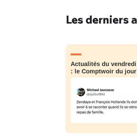
Les derniers a
Bienve
Actualités du vendredi
PSEUDO
*
VOTRE PARTICIPATION
Que souhaitez
: le Comptwoir du jour
EMAIL
*
Quelque
tweets
PASSWORD
*
C'EST PARTI