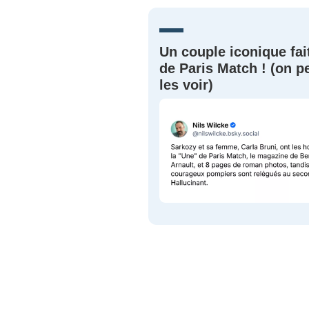
JE M'INS
Un couple iconique fai
de Paris Match ! (on p
les voir)