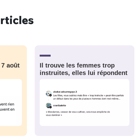
rticles
nue !
Con
 7 août
Il trouve les femmes trop
PSEUDO
-vous proposer ?
instruites, elles lui répondent
MOT DE PASSE
s
Ma propre
sélection
CO
M'INSCRIRE